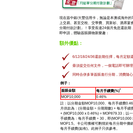
現在簽中銀/大豐信用卡，無論是本澳或海外的
上交易、甚至交稅、交學費、買新衫、酒席宴
分期付款計劃」！享受長達24個月免息還款期
即申請，體驗簽賬購物新樂趣：
額外優點：
6/12/18/24/36還款期任擇，每月
毋須提交任何文件，一個電話即可辦理
同時合併多筆簽賬進行分期，消費隨心
例子：
*
簽賬金額
每月手續費(%)
MOP10,000
0.46%
註：以分期金額MOP10,000、每月手續費0.
月供款為：(分期金額 ÷ 分期期數) + 每月手續費，即
+ (MOP10,000 x 0.46%) = MOP879.
手續費為：每月手續費 ÷ 30，即(MOP10,000 x 0.
MOP1.5。卡公司獲權可酌情於每月分期中
每月手續費(如有)。此例子只供參考。