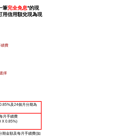
一筆
完全免息
*的現
可用信用額兌現為現
手續費
選擇
0.85%及24個月分期為
平均每月手續費
X 0.85%)
分期金額及每月手續費(如