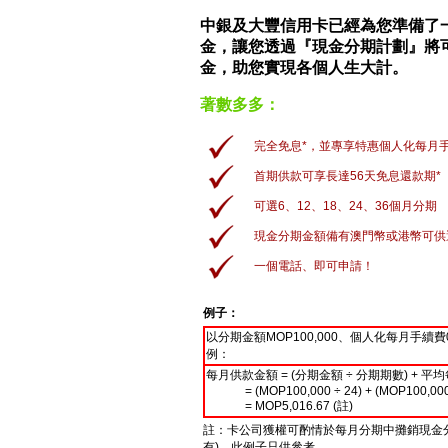
中銀及大豐信用卡已經為您準備了
金，讓您透過『現金分期計劃』將
金，助您實現各個人生大計。
著數多多：
完全免息*，並專享特惠個人化每月
首期供款可享長達56天免息還款期*
可選6、12、18、24、36個月分期
現金分期金額備有澳門幣或港幣可供
一個電話、即可申請！
例子：
以分期金額MOP100,000、個人化每月手續費
例：
每月供款金額 = (分期金額 ÷ 分期期數) + 
= (MOP100,000 ÷ 24) + (MOP100,000 
= MOP5,016.67 (註)
註：卡公司獲權可酌情於每月分期中攤銷現金
有)。此例子只供參考。