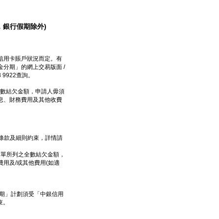
:30，銀行假期除外)
信用卡賬戶狀況而定。有
分期」的網上交易版面 /
9922查詢。
數結欠金額，申請人毋須
息、財務費用及其他收費
受條款及細則約束，詳情請
結單所列之全數結欠金額，
用及/或其他費用(如適
分期」計劃須受「中銀信用
約束。