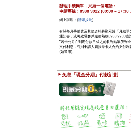
辦理手續簡單，只須一個電話：
申請專線：8988 9922 (09:00 – 17
網上辦理：(
請即按此
)
有關每月手續費及其他資料將顯示於「月結單分
通知書，或可致電客戶服務熱線8988 9933查
^
若卡公司在到期付款日或之前收到結單所列全
支付利息，否則申請人須按持卡人合約支付利
(如適用)。
免息「現金分期」付款計劃