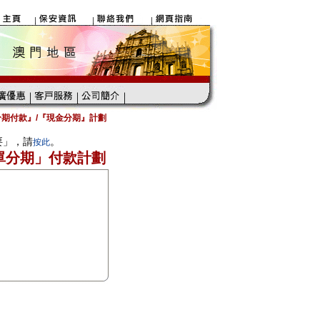
期付款』/『現金分期』計劃
要」，請
。
按此
單分期」付款計劃