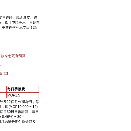
零售簽賬、現金透支、網
會，都可申請免息「月結單
，更無任何利息支出！請
定額還款令您更有預算
。
所欲!
每日手續費
MOP1.5
46%及12個月分期為例，每
(MOP10,000 ÷ 12)
33；以一個月30日日數計算，每日
46%) ÷ 30 =
攤銷月結單分期付款金額及