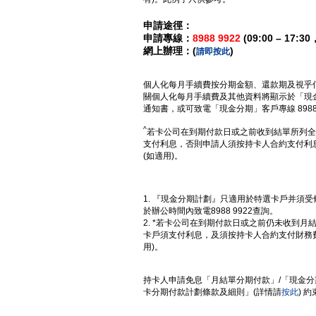
申請途徑：
申請專線：
8988 9922
(09:00 – 17
網上辦理：
(
)
請即按此
個人化每月手續費按分期金額、還款期及視乎
關個人化每月手續費及其他資料將顯示於「現金
通知書，或可致電「現金分期」客戶專線 8988 
^
若卡公司在到期付款日或之前收到結單所列全
支付利息，否則申請人須按持卡人合約支付利
(如適用)。
1. 『現金分期計劃』只適用於特選卡戶并須
於辦公時間內致電8988 9922查詢。
2. *若卡公司在到期付款日或之前仍未收到月
卡戶須支付利息，及須按持卡人合約支付財務費
用)。
持卡人申請免息「月結單分期付款」/「現金
卡分期付款計劃條款及細則」(詳情請
按此
) 