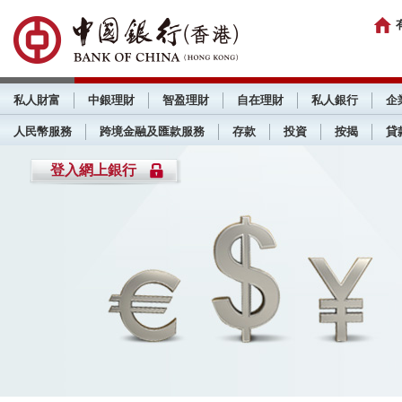
私人財富
中銀理財
智盈理財
自在理財
私人銀行
企
人民幣服務
跨境金融及匯款服務
存款
投資
按揭
貸
登入網上銀行