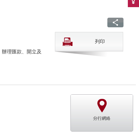
列印
、辦理匯款、開立及
分行網絡