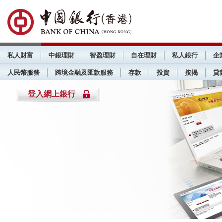
私人財富
中銀理財
智盈理財
自在理財
私人銀行
企
人民幣服務
跨境金融及匯款服務
存款
投資
按揭
貸
登入網上銀行