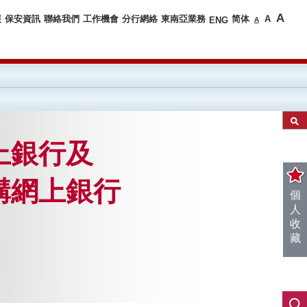
A
展
保安資訊
聯絡我們
工作機會
分行網絡
東南亞業務
简体
A
ENG
A
上銀行及
構網上銀行
個
人
收
藏