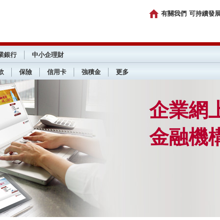
有關我們
可持續發
業銀行
中小企理財
款
保險
信用卡
強積金
更多
企業網
金融機