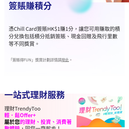
簽賬賺積分
憑Chill Card簽賬HK$1賺1分，讓您可用賺取的積
分兌換包括積分抵銷簽賬、現金回贈及飛行里數
等不同獎賞。
「簽賬得FUN」獎賞計劃詳情請
按此
。
一站式理財服務
理財TrendyToo
輕．鬆Offer+
屬於您
的理財、投資、消費著
數體驗
，同您一齊起步！