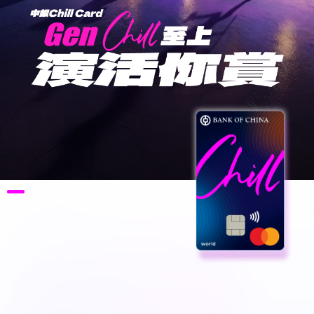
存款
投資
按揭
貸款
保險
信用卡
強積金
更多