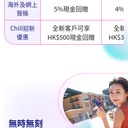
海外及網上
5%現金回贈
4%
簽賬
全新客戶可享
全新
Chill迎新
優惠
HK$500現金回贈
HK$3
無時無刻