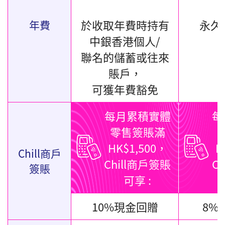
於收取年費時持有
永久
年費
中銀香港個人/
聯名的儲蓄或往來
賬戶，
可獲年費豁免
每月累積實體
每
零售簽賬滿
HK$1,500，
H
Chill商戶
Chill商戶簽賬
C
簽賬
可享 :
10%現金回贈
8%