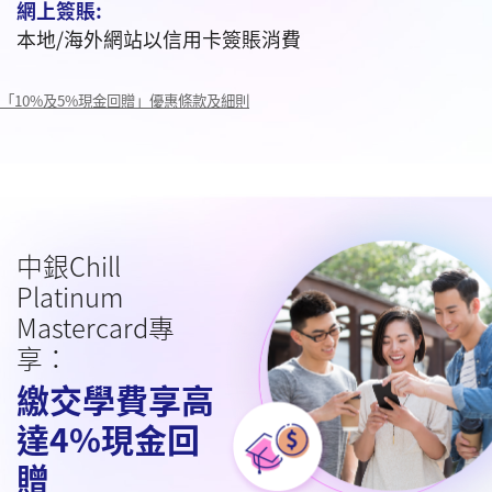
網上簽賬:
本地/海外網站以信用卡簽賬消費
「10%及5%現金回贈」優惠條款及細則
中銀Chill
Platinum
Mastercard專
享：
繳交學費享高
達
4%現金回
贈