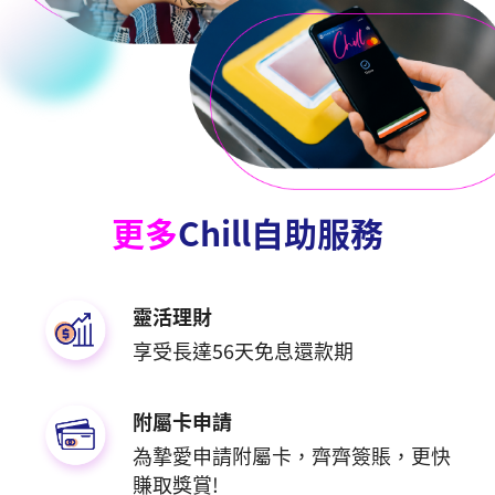
更多
Chill自助服務
靈活理財
享受長達56天免息還款期
附屬卡申請
為摯愛申請附屬卡，齊齊簽賬，更快
賺取獎賞!