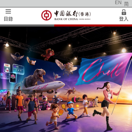
EN
简
手機銀行
私人財富
目錄
登入
登入網上銀行
中銀理財
個人客戶
智盈理財
公司客戶
自在理財
私人銀行
私人銀行
企業銀行
中小企理財
人民幣服務
跨境金融及匯款服務