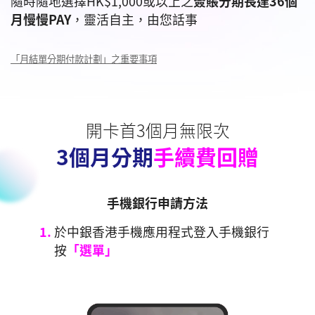
隨時隨地選擇HK$1,000或以上之
簽賬分期長達36個
月慢慢PAY
，靈活自主，由您話事
「月結單分期付款計劃」之重要事項
開卡首3個月無限次
3個月分期
手續費回贈
手機銀行申請方法
2.
4.
1.
3.
4.
1.
按
選擇分期金額及期數即時於手機銀行完
於中銀香港手機應用程式登入手機銀行
選擇辦理分期付款，本期月結單或最近
選擇分期金額及期數即時於手機銀行完
於中銀香港手機應用程式登入手機銀行
「信用卡」
後選擇
「月結單分
期」
成中銀信用卡申請！
按
交易
成中銀信用卡申請！
按
「選單」
「選單」