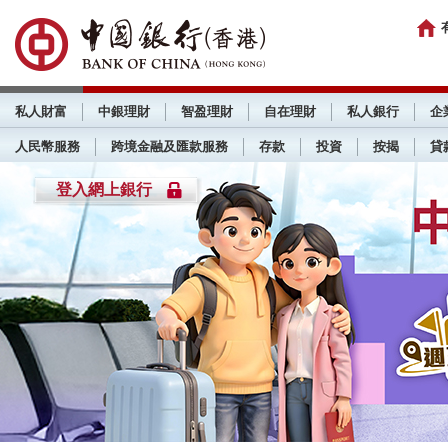
私人財富
中銀理財
智盈理財
自在理財
私人銀行
企
人民幣服務
跨境金融及匯款服務
存款
投資
按揭
貸
登入網上銀行