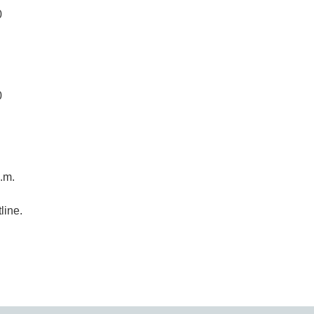
0
0
.m.
line.