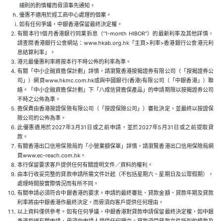
細則的酌情權而毋須事先通知。
優惠不適用於經工商中心處理的個案。
如有任何爭議，中銀香港保留最終決定權。
有關本行1個月香港銀行同業拆息（“1-month HIBOR”）的最新利率及其他詳情，
請查閱香港銀行公會網站：www.hkab.org.hk「主頁>利率>香港銀行公會港元利
息結算利率」。
港元最優惠利率將按本行不時公佈的利率為準。
有關「中小企融資擔保計劃」詳情，請瀏覽香港按揭證券有限公司（「按揭證券公
司」）網頁www.hkmc.com.hk或與中國銀行(香港)有限公司（「中銀香港」）聯
絡。「中小企融資擔保計劃」下「八成信貸擔保產品」的申請期限以按揭證券公司
不時之公佈為準。
擔保費由香港按證保險有限公司（「按證保險公司」）審批決定，並最終以按證保
險公司的公佈為準。
此優惠適用於2027年3月31日或之前申請，並於2027年5月31日或之前提取貸
款。
有關香港出口信用保險局的「小營業額保單」詳情，請瀏覽香港出口信用保險局網
頁www.ec-reach.com.hk。
本行保留要求客戶提供任何有關證明文件／資料的權利。
由本行收妥完整的貸款申請所需文件計起（不包括星期六、星期日及公眾假期），
處理時間按實際情況而有所不同。
有關申請必須符合中銀香港的要求。申請的最終審批、貸款金額、貸款年期及貸款
利率將由中銀香港作最終決定，而毋須向客戶提供任何理由。
以上資料僅供參考。如有任何爭議，中銀香港對貸款申請保留最終決定權，如中銀