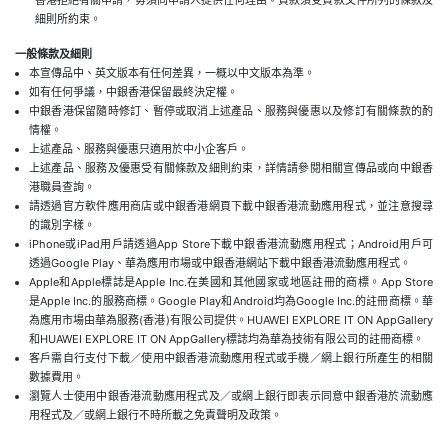
香港拒絕有關申請，毋須向申請人提供任何理由。貸款須受貸款文件所列的條款及
細則所約束。
一般條款及細則
本宣傳品中、英文版本有任何差異，一概以中文版本為準。
如有任何爭議，中銀香港保留最終決定權。
中銀香港保留隨時修訂、暫停或取消上述產品、服務與優惠以及修訂有關條款的酌
情權。
上述產品、服務與優惠只適用於中小企客戶。
上述產品、服務及優惠受有關條款及細則約束，詳情請參閱相關宣傳品或向中銀香
港職員查詢。
請透過官方軟件應用商店或中銀香港網頁下載中銀香港流動應用程式，並注意搜尋
的識別字樣。
iPhone或iPad用戶請透過App Store下載中銀香港流動應用程式；Android用戶可
透過Google Play、華為應用市場或中銀香港網站下載中銀香港流動應用程式。
Apple和Apple標誌是Apple Inc.在美國和其他國家或地區註冊的商標。App Store
是Apple Inc.的服務商標。Google Play和Android均為Google Inc.的註冊商標。華
為應用市場由華為服務(香港)有限公司提供。HUAWEI EXPLORE IT ON AppGallery
和HUAWEI EXPLORE IT ON AppGallery標誌均為華為技術有限公司的註冊商標。
客戶需自行支付下載／使用中銀香港流動應用程式或手機／網上銀行所產生的相關
數據費用。
瀏覽人士使用中銀香港流動應用程式及／或網上銀行即表示同意中銀香港於流動應
用程式及／或網上銀行不時所載之免責聲明及政策。