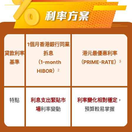
1個月香港銀行同業
貸款利率
拆息
港元最優惠利率
3
基準
（1-month
（PRIME-RATE）
2
HIBOR）
特點
利息支出緊貼市
利率變化相對穩定
，
場
利率變動
預算較易掌握