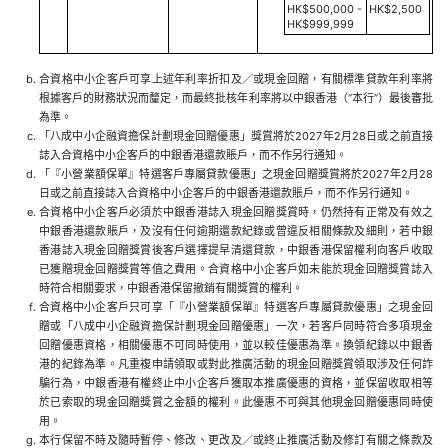
HK$500,000 -
HK$2,500
HK$999,999
合資格中小企客戶可享上述年利率折扣及／或現金回贈，有關標準貸款年利率將
根據客戶的財務狀況而釐定，而最終批核年利率將以中銀香港（“本行”）最後審批
為準。
「八成中小企融資擔保計劃現金回贈優惠」獎賞將於2027年2月28日或之前直接
誌入合資格中小企客戶的中銀香港還款賬戶，而不作另行通知。
「『小營業額保單』特選客戶專屬貸款優惠」之現金回贈獎賞將於2027年2月28
日或之前直接誌入合資格中小企客戶的中銀香港還款賬戶，而不作另行通知。
合資格中小企客戶必須於中銀香港誌入現金回贈獎賞時，仍然持有正常及有效之
中銀香港還款賬戶，及沒有任何逾期還款紀錄或曾違反相關條款及細則，若中銀
香港誌入現金回贈獎賞後客戶選擇提早清還貸款，中銀香港保留權利向客戶收取
已獲贈現金回贈獎賞等值之費用。合資格中小企客戶如未能於現金回贈獎賞誌入
時符合相關要求，中銀香港保留撤銷有關獎賞的權利。
合資格中小企客戶只可享「『小營業額保單』特選客戶專屬貸款優惠」之現金回
贈或「八成中小企融資擔保計劃現金回贈優惠」一次，若客戶同時符合多項現金
回贈優惠資格，相關優惠不可同時使用，並以較佳優惠為準。換領紀錄以中銀香
港的紀錄為準。凡重複申請領取或對此推廣活動的現金回贈獎賞領取涉及任何詐
騙行為，中銀香港有權終止中小企客戶獲取本推廣優惠的資格，並保留收取相等
於已索取的現金回贈獎賞之金額的權利。此優惠不可與其他現金回贈優惠同時使
用。
本行保留不時及隨時暫停、修改、更改及／或終止推廣活動及修訂有關之條款及