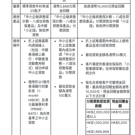
款
優惠
標準貸款年利率減
港幣3,888元現
高達港幣10,000元現金回贈
25點子
金回贈
適用
「中小企融資擔保
「中小企融資擔
「中小企融資擔保計劃 – 八成信貸
產品
計劃 – 八成信貸擔
保計劃 – 八成信
擔保產品」分期貸款及中銀「小企
保產品」及中銀
貸擔保產品」分
錢」無抵押分期貸款
「小企錢」無抵押
期貸款
貸款
適用
於上述推廣期
中小企客戶
於上述推廣期內申請以上適用
條件
內透過線上
於上述推廣
產品並成功提取貸款
（包括：中銀
期內成功申
香港網上銀
請「中小企
最低提取金額為港幣50萬元
行、中銀香港
融資擔保計
流動應用程
劃 – 八成信
客戶需提供香港信保局的 「小
式）成功申請
貸擔保產
營業額保單」信用保險獲批證
中小企貸款
品」分期貸
明文件
款
適用於以1個月
每名合資格客戶可獲現金回
香港銀行同業
最低提取金
贈，最高現金回贈金額為港幣
拆息（1-
額為港幣
10,000元。現金回贈金額將按
month
100萬元
以下方式計算：
HIBOR）及港
分期貸款提取貸
現金回贈金
元最優惠利率
款額
額
（PRIME-
HK$2,000,000
HK$10,000
RATE）為利率
或以上
基準之中小企
貸款
HK$1,000,000
HK$5,000
-
HK$1,999,999