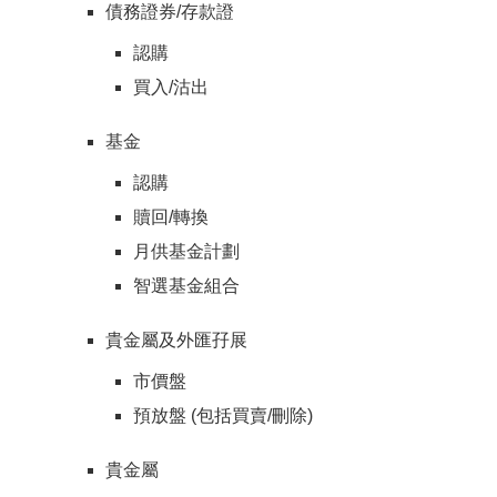
債務證券/存款證
認購
買入/沽出
基金
認購
贖回/轉換
月供基金計劃
智選基金組合
貴金屬及外匯孖展
市價盤
預放盤 (包括買賣/刪除)
貴金屬