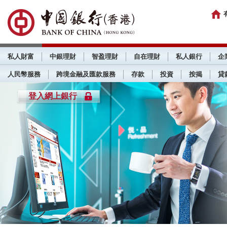
私人財富
中銀理財
智盈理財
自在理財
私人銀行
企
人民幣服務
跨境金融及匯款服務
存款
投資
按揭
貸
登入網上銀行