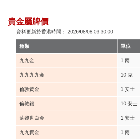
貴金屬牌價
資料更新於香港時間： 2026/08/08 03:30:00
種類
單位
九九金
1 兩
九九九九金
10 克
倫敦黃金
1 安士
倫敦銀
10 安士
蘇黎世白金
1 安士
九九實金
1 兩