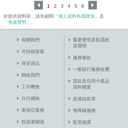
1
2
3
4
5
6
於提供資料前，請先細閱「
個人資料私隱政策
」及
「
免責聲明
」。
有關我們
重要聲明及私隱政
策聲明
可持續發展
服務條款
保安資訊
一般銀行服務收費
聯絡我們
貸款及信用卡產品
工作機會
資料概要
分行網絡
超連結政策
東南亞業務
無障礙服務
投資者關係
監管披露