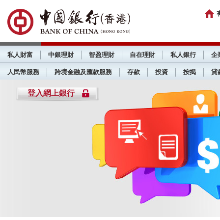
私人財富
中銀理財
智盈理財
自在理財
私人銀行
企
人民幣服務
跨境金融及匯款服務
存款
投資
按揭
貸
登入網上銀行