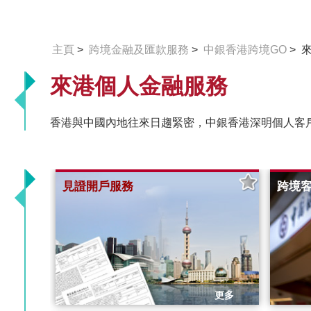
主頁
>
跨境金融及匯款服務
>
中銀香港跨境GO
> 
來港個人金融服務
香港與中國內地往來日趨緊密，中銀香港深明個人客
見證開戶服務
跨境
更多