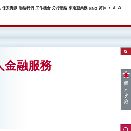
A
展
保安資訊
聯絡我們
工作機會
分行網絡
東南亞業務
简体
A
ENG
A
人金融服務
個
人
收
藏