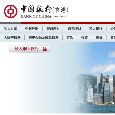
私人財富
中銀理財
智盈理財
自在理財
私人銀行
企
人民幣服務
跨境金融及匯款服務
存款
投資
按揭
貸
登入網上銀行