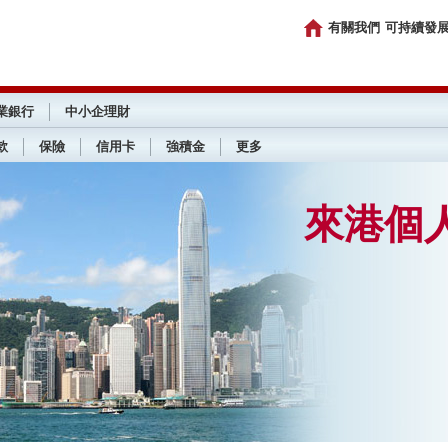
有關我們
可持續發
業銀行
中小企理財
款
保險
信用卡
強積金
更多
來港個