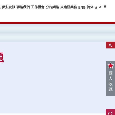
A
展
保安資訊
聯絡我們
工作機會
分行網絡
東南亞業務
简体
A
ENG
A
題
個
人
收
藏