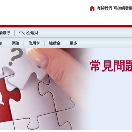
有關我們
可持續發
業銀行
中小企理財
款
保險
信用卡
強積金
更多
常見問