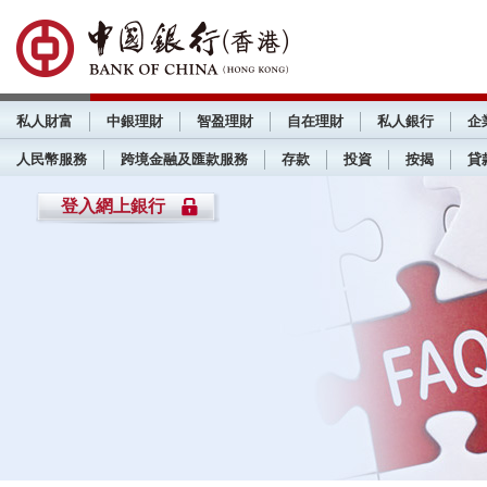
私人財富
中銀理財
智盈理財
自在理財
私人銀行
企
人民幣服務
跨境金融及匯款服務
存款
投資
按揭
貸
登入網上銀行