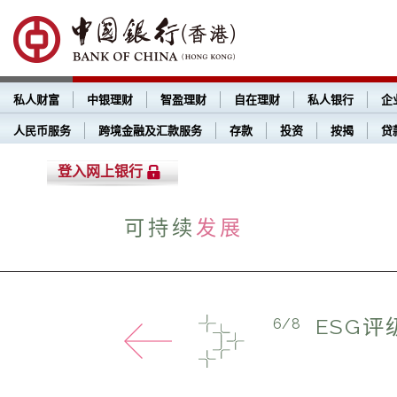
私人财富
中银理财
智盈理财
自在理财
私人银行
企
人民币服务
跨境金融及汇款服务
存款
投资
按揭
贷
登入网上银行
可持续
发展
ESG评
6
/8