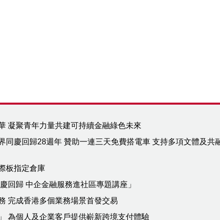
華 凝聚青年力量共建可持續金融綠色未來
同慶回歸28週年 贊助一連三天免費搭電車 支持多項文體及共
際板指定倉庫
「慶回歸 中企金融服務進社區專題講座」
務 完成香港多個業務場景首發交易
」 為個人及企業客戶提供嶄新跨境支付體驗