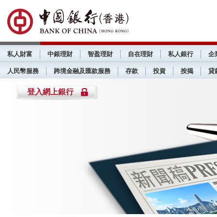
私人財富
中銀理財
智盈理財
自在理財
私人銀行
企
人民幣服務
跨境金融及匯款服務
存款
投資
按揭
貸
登入網上銀行