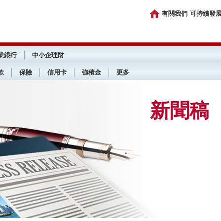
有關我們
可持續發
業銀行
中小企理財
款
保險
信用卡
強積金
更多
新聞稿