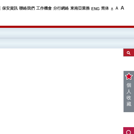
A
展
保安資訊
聯絡我們
工作機會
分行網絡
東南亞業務
简体
A
ENG
A
個
人
收
藏