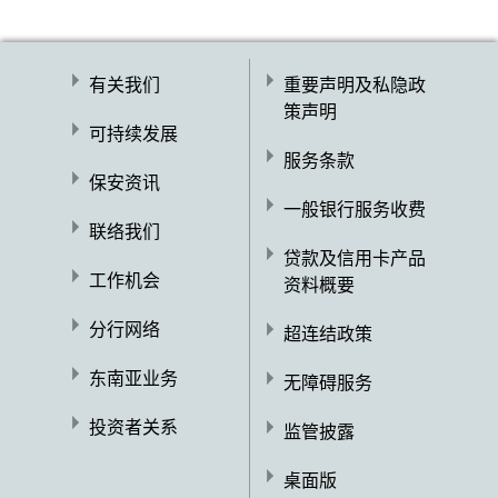
动而蒙受亏损。而就人民币寿险而言，若以
港元计算，人民币保单的保费、费用及收费
(如适用)、户口价值 / 退保价值及其他利益将
有关我们
重要声明及私隐政
随汇率而改变。人民币兑换港元汇率以承保
策声明
机构不时选定的以市场为基础的兑换率为
可持续发展
准，可能与银行的牌价不同。客户如选择以
服务条款
港元缴付人民币保单的保费，或要求承保机
保安资讯
构以港元支付人民币保单的户口价值 / 退保
一般银行服务收费
联络我们
价值或其他利益，可能会因汇率的变动而蒙
贷款及信用卡产品
受损失。
工作机会
资料概要
目前人民币并非完全可自由兑换，香港居民
通过银行账户进行人民币兑换存在须遵守每
分行网络
超连结政策
日限额。若香港居民需兑换的人民币金额超
过此每日限额，须预留时间以备兑换。非香
东南亚业务
无障碍服务
港居民(即非香港居民身份证持有人)通过银行
进行人民币兑换是否可以完全实时办理则须
投资者关系
监管披露
视乎当时银行的人民币头寸情况及其商业考
虑。
桌面版