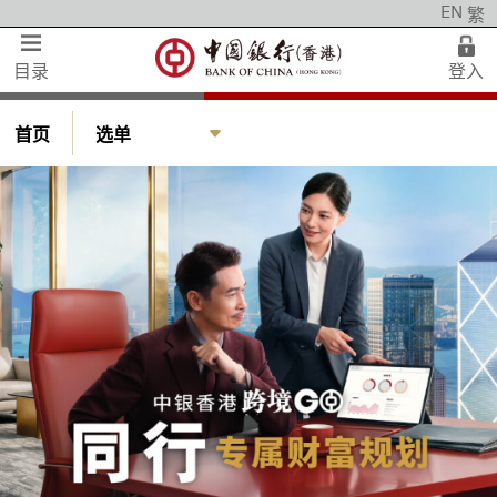
EN
繁
手机银行
私人财富
目录
登入
登入网上银行
中银理财
首页
选单
个人客户
智盈理财
网上银行
自在理财
公司客户
私人银行
私人银行
企业银行
中小企理财
人民币服务
跨境金融及汇款服务