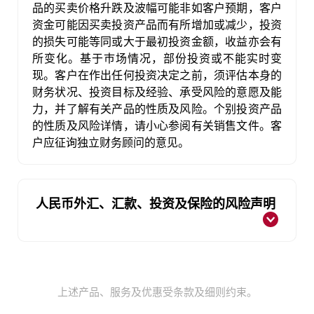
品的买卖价格升跌及波幅可能非如客户预期，客户
资金可能因买卖投资产品而有所增加或减少，投资
的损失可能等同或大于最初投资金额，收益亦会有
所变化。基于巿场情况，部份投资或不能实时变
现。客户在作出任何投资决定之前，须评估本身的
财务状况、投资目标及经验、承受风险的意愿及能
力，并了解有关产品的性质及风险。个别投资产品
的性质及风险详情，请小心参阅有关销售文件。客
户应征询独立财务顾问的意见。
人民币外汇、汇款、投资及保险的风险声明
人民币投资受汇率波动的影响而可能产生获
上述产品、服务及优惠受条款及细则约束。
利机会及亏损风险。客户如将人民币兑换为
港币或其他外币时，可能受人民币汇率的变