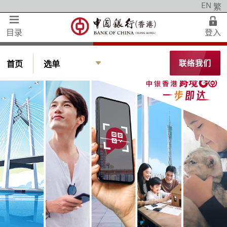
EN
繁
手机银行
私人财富
目录
登入
登入网上银行
中银理财
个人客户
联络我们
首页
选单
智盈理财
网上银行
自在理财
公司客户
私人银行
私人银行
企业银行
中小企理财
人民币服务
跨境金融及汇款服务