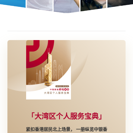
存款
投资
按揭
贷款
保险
信用卡
强积金
更多
「大湾区个人服务宝典」
紧扣香港居民北上场景， 一册纵览中银香